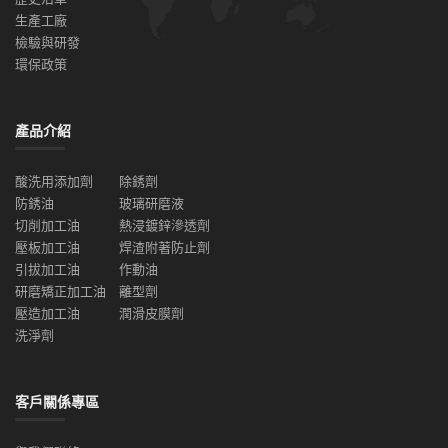
生產工廠
檢驗與研發
環保政策
產品介紹
酸洗用添加劑
除銹劑
防銹油
玻璃研磨液
切削加工油
熱浸鍍鋅滲透劑
壓板加工油
焊渣附著防止劑
引拔加工油
作動油
研磨矯正加工油
離型劑
壓造加工油
潤滑皮膜劑
洗淨劑
客戶關係專區