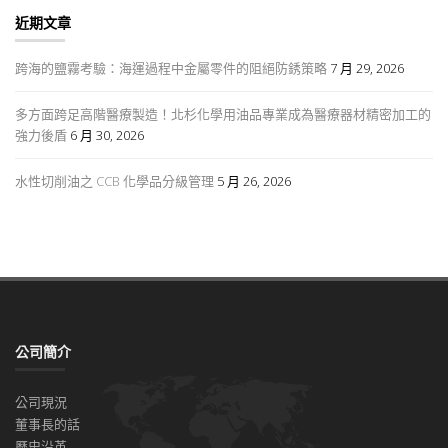
近期文章
跨海的鹽霧考驗：海運過程中金屬零件的阻絕防銹策略
7 月 29, 2026
多方面跨足高階醫療製造！北杉化學用油品專業成為醫療器材精密加工的
強力後盾
6 月 30, 2026
水性切削油之 CCB 化學品分級管理
5 月 26, 2026
公司簡介
公司現況
董事長的話
歷史沿革