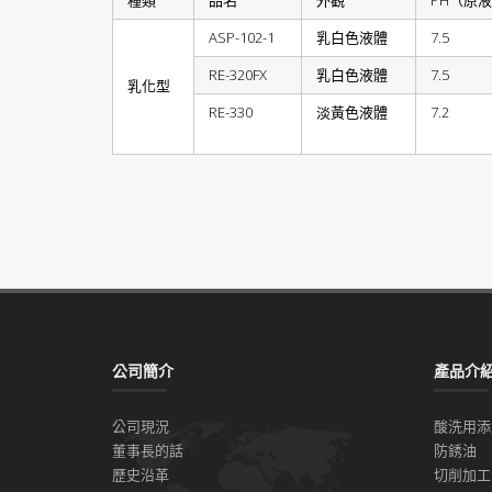
種類
品名
外觀
PH（原
ASP-102-1
乳白色液體
7.5
RE-320FX
乳白色液體
7.5
乳化型
RE-330
淡黃色液體
7.2
公司簡介
產品介
公司現況
酸洗用添
董事長的話
防銹油
歷史沿革
切削加工