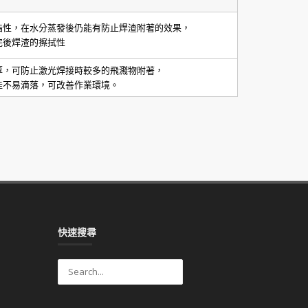
脂性，在水分蒸發後仍能有防止焊渣附著的效果，
完後焊渣的擦拭性
厚，可防止激光焊接時較多的飛濺物附著，
佳不易滴落，可改善作業環境。
快速搜尋