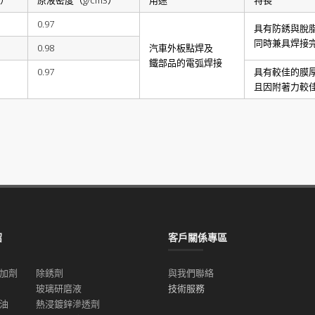
液）
原液密度（g/cm3）
用途
特長
0.97
具有防銹與脫
同時兼具焊接
0.98
汽車外板點焊及
鐵部品的電弧焊接
0.97
具有較佳的膜
且因附著力較
紹
客戶關係專區
加劑
除銹劑
與我們聯絡
玻璃研磨液
技術服務
油
熱浸鍍鋅滲透劑